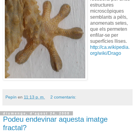
estructures
microscòpiques
semblants a pèls,
anomenats setes,
que els permeten
enfilar-se per
superfícies llises.
http://ca.wikipedia.
org/wiki/Drago
Pepín
en
11:13 p. m.
2 comentaris:
diumenge, d’agost 24, 2008
Podeu endevinar aquesta imatge
fractal?