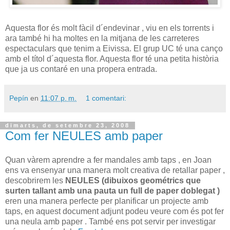
Aquesta flor és molt fàcil d´endevinar , viu en els torrents i
ara també hi ha moltes en la mitjana de les carreteres
espectaculars que tenim a Eivissa. El grup UC té una canço
amb el títol d´aquesta flor. Aquesta flor té una petita història
que ja us contaré en una propera entrada.
Pepín
en
11:07 p. m.
1 comentari:
dimarts, de setembre 23, 2008
Com fer NEULES amb paper
Quan vàrem aprendre a fer mandales amb taps , en Joan
ens va ensenyar una manera molt creativa de retallar paper ,
descobrirem les
NEULES (dibuixos geométrics que
surten tallant amb una pauta un full de paper doblegat )
eren una manera perfecte per planificar un projecte amb
taps, en aquest document adjunt podeu veure com és pot fer
una neula amb paper . També ens pot servir per investigar