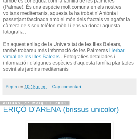
també és coneguda com la família de les palmeres
(Palmae). És una espècie molt comuna en els nostres
voltans mediterranis, aquesta la ha trobat n´Antònia i
passetjant fascinada amb el món dels fractals va agafar la
càmera dels seu teléfon mòbil i ens va donar aquesta
fotografia .
En aquest enllaç de la Universitat de les Illes Balears,
també trobareu més informació de les Palmeres
Herbari
virtual de les Illes Balears
- Fotografies detallades i
informació i d'algunes espècies d'aquesta família plantades
sovint als jardins mediterranis
Pepín
en
10:15 p. m.
Cap comentari:
dilluns, de maig 19, 2008
ERIÇÓ D'ARENA (brissus unicolor)