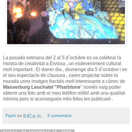
La pasada setmana del 2 al 5 d´octubre es va celebrar la
mostra de creativitat a Eivissa , un esdeveniment cultural
molt important . El darrer dia , diumenge dia 5 d´octubre i en
el seu espectacle de clausura , varen projectar sobre la
murada unes imatges fractals molt interessants a càrrec de
Wasserburg Leuchatel "Pharbtone
" només vaig poder
obtenir una foto amb el meu teléfon mòbil amb una qualitat
mínima pero si aconsegueix més fotos les publicaré .
Pepín
en
8:47 p. m.
3 comentaris:
dijous, de setembre 25, 2008