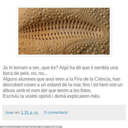
Ja hi tornam a ser...que és? Algú ha dit que li sembla una
boca de peix, no, no...
Alguns alumnes que avui eren a la Fira de la Ciència, han
descobert coses a un estand de la mar, fins i tot hem vist un
dibuix amb el nom del que tenim a les fotos.
Escriviu la vostre opinió i demà explicarem més.
Joan
en
1:31 p. m.
3 comentaris:
dijous, de maig 08, 2008