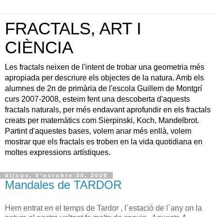
FRACTALS, ART I
CIÈNCIA
Les fractals neixen de l'intent de trobar una geometria més
apropiada per descriure els objectes de la natura. Amb els
alumnes de 2n de primària de l'escola Guillem de Montgrí
curs 2007-2008, esteim fent una descoberta d'aquests
fractals naturals, per més endavant aprofundir en els fractals
creats per matemàtics com Sierpinski, Koch, Mandelbrot.
Partint d'aquestes bases, volem anar més enllà, volem
mostrar que els fractals es troben en la vida quotidiana en
moltes expressions artístiques.
dijous, d’octubre 30, 2008
Mandales de TARDOR
Hem entrat en el temps de Tardor , l´estació de l´any on la