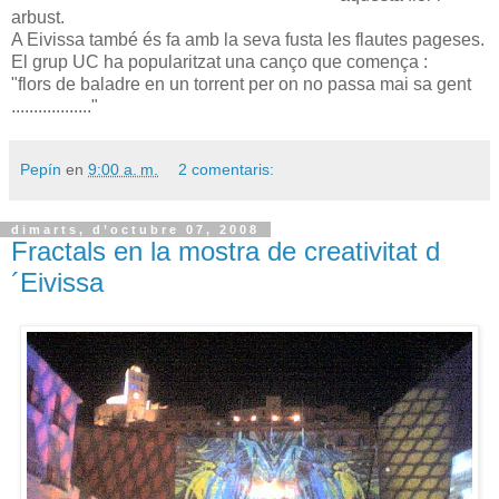
arbust.
A Eivissa també és fa amb la seva fusta les flautes pageses.
El grup UC ha popularitzat una canço que comença :
"flors de baladre en un torrent per on no passa mai sa gent
.................."
Pepín
en
9:00 a. m.
2 comentaris:
dimarts, d’octubre 07, 2008
Fractals en la mostra de creativitat d
´Eivissa