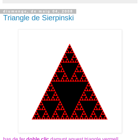
diumenge, de maig 04, 2008
Triangle de Sierpinski
has de fer
doble clic
damunt aquest triangle vermell