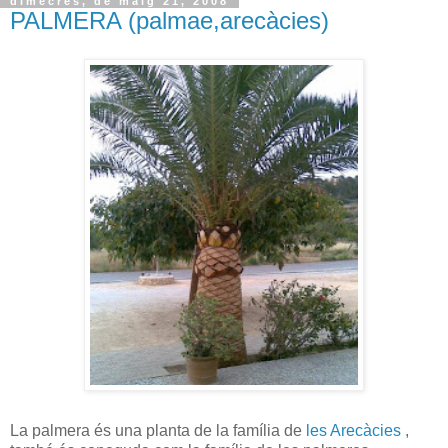
dimecres, de maig 21, 2008
PALMERA (palmae,arecàcies)
La palmera és una planta de la família de
les Arecàcies
,