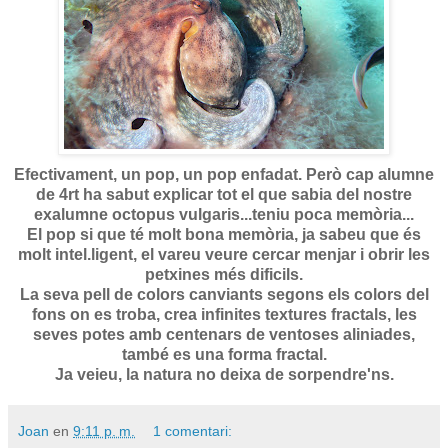
Efectivament, un pop, un pop enfadat. Però cap alumne
de 4rt ha sabut explicar tot el que sabia del nostre
exalumne octopus vulgaris...teniu poca memòria...
El pop si que té molt bona memòria, ja sabeu que és
molt intel.ligent, el vareu veure cercar menjar i obrir les
petxines més dificils.
La seva pell de colors canviants segons els colors del
fons on es troba, crea infinites textures fractals, les
seves potes amb centenars de ventoses aliniades,
també es una forma fractal.
Ja veieu, la natura no deixa de sorpendre'ns.
Joan
en
9:11 p. m.
1 comentari: