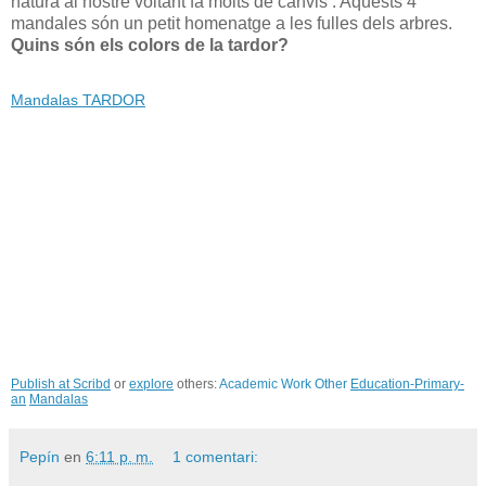
natura al nostre voltant fa molts de canvis . Aquests 4
mandales són un petit homenatge a les fulles dels arbres.
Quins són els colors de la tardor?
Mandalas TARDOR
Publish at Scribd
or
explore
others:
Academic Work
Other
Education-Primary-
an
Mandalas
Pepín
en
6:11 p. m.
1 comentari: