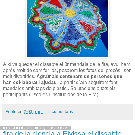
Així va quedar el dissabte el 3r mandala de la fira, avui hem
aprés molt de com fer-los, posarem les fotos del procés , son
molt divertides.
Agraïr als centenars de persones que
han col·laborat i ajudat.
I a partir d´ara seguirem fent
mandales amb taps de plàstic . Salutacions a tots els
participants (Escoles i Institucions de la Fira)
Pepín
en
2:03 p. m.
8 comentaris:
dissabte, de maig 10, 2008
fira de la ciencia a Eivissa el dissabte