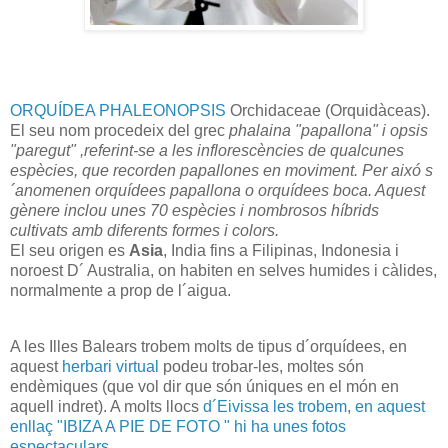
ORQUÍDEA PHALEONOPSIS
Orchidaceae (Orquidàceas).
El seu nom procedeix del grec
phalaina "papallona" i opsis
"paregut" ,referint-se a les inflorescències de qualcunes
espècies, que recorden papallones en moviment. Per aixó s
´anomenen orquídees papallona o orquídees boca. Aquest
gènere inclou unes 70 espècies i nombrosos híbrids
cultivats amb diferents formes i colors.
El seu origen es
Asia
, India fins a Filipinas, Indonesia i
noroest D´ Australia, on habiten en selves humides i càlides,
normalmente a prop de l´aigua.
A les Illes Balears trobem molts de tipus d´orquídees, en
aquest
herbari virtual
podeu trobar-les, moltes són
endèmiques (que vol dir que són úniques en el món en
aquell indret). A molts llocs
d´Eivissa les trobem
,
en aquest
enllaç "IBIZA A PIE DE FOTO " hi ha unes fotos
espectaculars