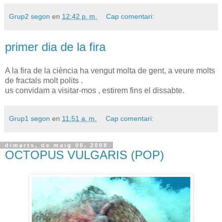
Grup2 segon
en
12:42 p. m.
Cap comentari:
primer dia de la fira
A la fira de la ciència ha vengut molta de gent, a veure molts
de fractals molt polits .
us convidam a visitar-mos , estirem fins el dissabte.
Grup1 segon
en
11:51 a. m.
Cap comentari:
dimarts, de maig 06, 2008
OCTOPUS VULGARIS (POP)