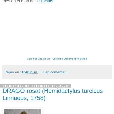
més en el món dels
Fractals
Com Fer Una Neula
-
Upload a Document to Scribd
Pepín
en
10:48 p. m.
Cap comentari:
diumenge, de setembre 14, 2008
DRAGÓ rosat (Hemidactylus turcicus
Linnaeus, 1758)