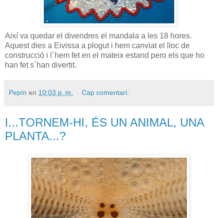
Així va quedar el divendres el mandala a les 18 hores.
Aquest dies a Eivissa a plogut i hem canviat el lloc de
construcció i l´hem fet en el mateix estand pero els que ho
han fet s´han divertit.
Pepín
en
10:03 p. m.
Cap comentari:
I...TORNEM-HI, ÉS UN ANIMAL, UNA
PLANTA...?