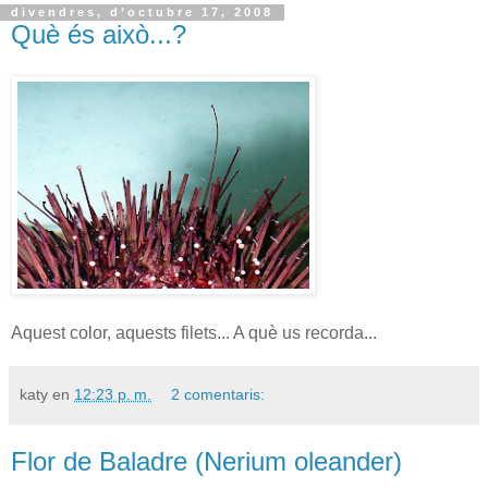
divendres, d’octubre 17, 2008
Què és això...?
Aquest color, aquests filets... A què us recorda...
katy
en
12:23 p. m.
2 comentaris:
Flor de Baladre (Nerium oleander)