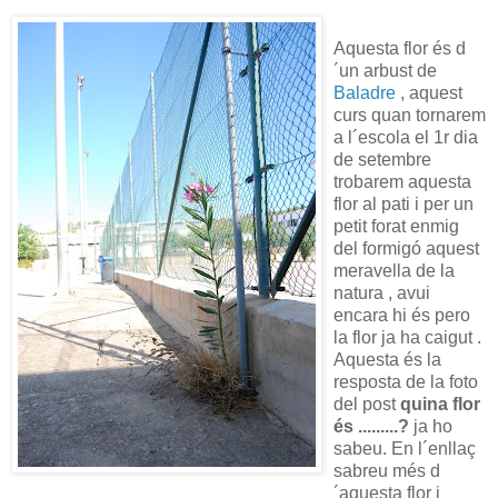
Aquesta flor és d
´un arbust de
Baladre
, aquest
curs quan tornarem
a l´escola el 1r dia
de setembre
trobarem aquesta
flor al pati i per un
petit forat enmig
del formigó aquest
meravella de la
natura , avui
encara hi és pero
la flor ja ha caigut .
Aquesta és la
resposta de la foto
del post
quina flor
és .........?
ja ho
sabeu. En l´enllaç
sabreu més d
´aquesta flor i