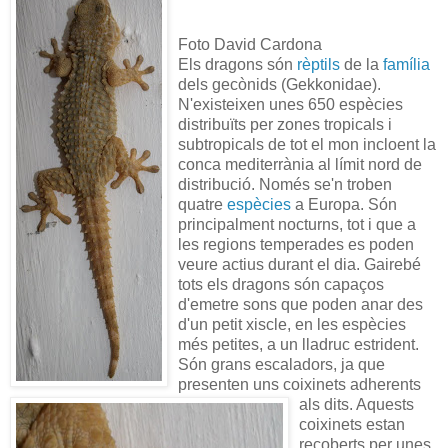
Foto David Cardona
Els dragons són
rèptils
de la
família
dels gecònids (Gekkonidae).
N'existeixen unes 650 espècies
distribuïts per zones tropicals i
subtropicals de tot el mon incloent la
conca mediterrània al límit nord de
distribució. Només se'n troben
quatre
espècies
a Europa. Són
principalment nocturns, tot i que a
les regions temperades es poden
veure actius durant el dia. Gairebé
tots els dragons són capaços
d'emetre sons que poden anar des
d'un petit xiscle, en les espècies
més petites, a un lladruc estrident.
Són grans escaladors, ja que
presenten uns coixinets adherents
als dits. Aquests
coixinets estan
recoberts per unes