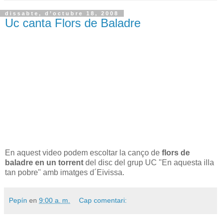
dissabte, d’octubre 18, 2008
Uc canta Flors de Baladre
En aquest video podem escoltar la canço de
flors de
baladre en un torrent
del disc del grup UC "En aquesta illa
tan pobre" amb imatges d´Eivissa.
Pepín
en
9:00 a. m.
Cap comentari: